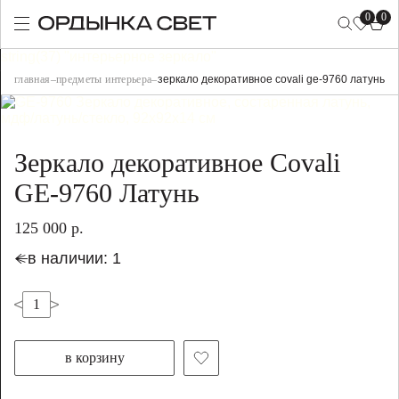
0
0
string(37) "интерьерное зеркало"
главная
–
предметы интерьера
–
зеркало декоративное covali ge-9760 латунь
Зеркало декоративное Covali
GE-9760 Латунь
125 000 р.
в наличии: 1
в корзину