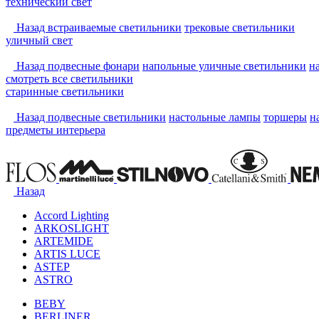
технический свет
Назад
встраиваемые светильники
трековые светильники
уличный свет
Назад
подвесные фонари
напольные уличные светильники
н
смотреть
все светильники
старинные светильники
Назад
подвесные светильники
настольные лампы
торшеры
н
предметы интерьера
Назад
Accord Lighting
ARKOSLIGHT
ARTEMIDE
ARTIS LUCE
ASTEP
ASTRO
BEBY
BERLINER