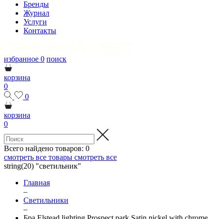
Бренды
Журнал
Услуги
Контакты
избранное
0
поиск
корзина
0
0
корзина
0
Всего найдено товаров:
0
смотреть все товары
смотреть все
string(20) "светильник"
Главная
–
Светильники
–
Бра Elstead lighting Prospect park Satin nickel with chrome