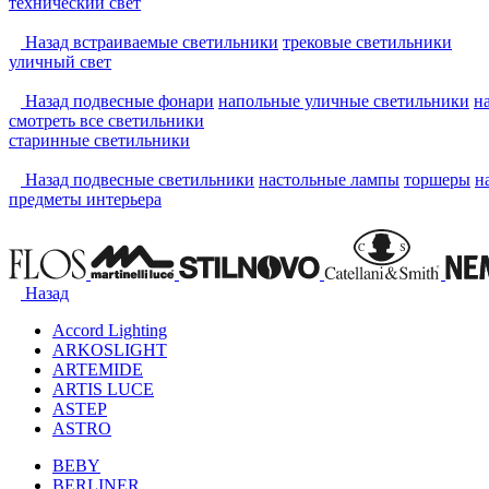
технический свет
Назад
встраиваемые светильники
трековые светильники
уличный свет
Назад
подвесные фонари
напольные уличные светильники
н
смотреть
все светильники
старинные светильники
Назад
подвесные светильники
настольные лампы
торшеры
н
предметы интерьера
Назад
Accord Lighting
ARKOSLIGHT
ARTEMIDE
ARTIS LUCE
ASTEP
ASTRO
BEBY
BERLINER