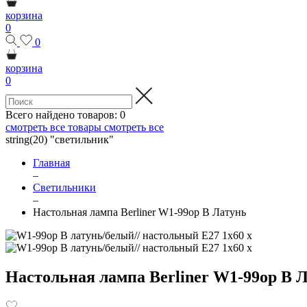
корзина
0
0
корзина
0
Всего найдено товаров:
0
смотреть все товары
смотреть все
string(20) "светильник"
Главная
–
Светильники
–
Настольная лампа Berliner W1-99op B Латунь
Настольная лампа Berliner W1-99op B 