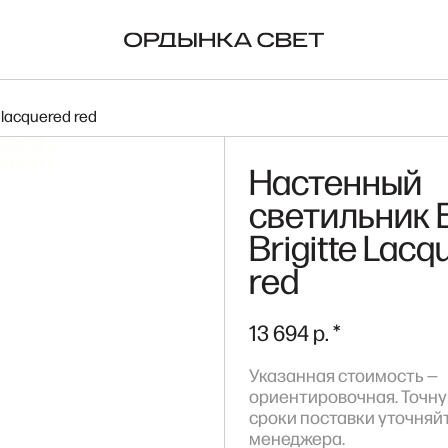
ORIGINAL BTC
NA
 lacquered red
Настенный
светильник 
Brigitte Lacq
red
13 694 р. *
Указанная стоимость —
ориентировочная. Точну
сроки поставки уточняйт
менеджера.