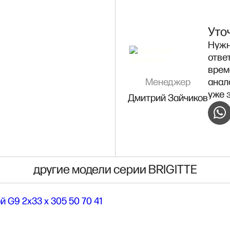
Уто
Нужн
отве
врем
Менеджер
анал
уже 
Дмитрий Зайчиков
другие модели серии BRIGITTE