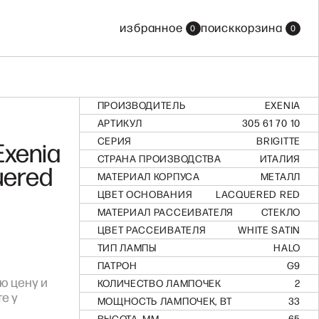
все бренды
избранное
поиск
корзина
0
0
смотреть все бренды
ПРОИЗВОДИТЕЛЬ
EXENIA
АРТИКУЛ
305 61 70 10
СЕРИЯ
BRIGITTE
Exenia
СТРАНА ПРОИЗВОДСТВА
ИТАЛИЯ
uered
МАТЕРИАЛ КОРПУСА
МЕТАЛЛ
ЦВЕТ ОСНОВАНИЯ
LACQUERED RED
МАТЕРИАЛ РАССЕИВАТЕЛЯ
СТЕКЛО
ЦВЕТ РАССЕИВАТЕЛЯ
WHITE SATIN
ТИП ЛАМПЫ
HALO
ПАТРОН
G9
ю цену и
КОЛИЧЕСТВО ЛАМПОЧЕК
2
е у
МОЩНОСТЬ ЛАМПОЧЕК, ВТ
33