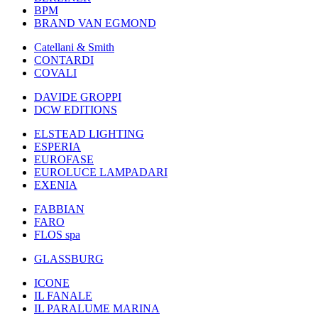
BPM
BRAND VAN EGMOND
Catellani & Smith
CONTARDI
COVALI
DAVIDE GROPPI
DCW EDITIONS
ELSTEAD LIGHTING
ESPERIA
EUROFASE
EUROLUCE LAMPADARI
EXENIA
FABBIAN
FARO
FLOS spa
GLASSBURG
ICONE
IL FANALE
IL PARALUME MARINA