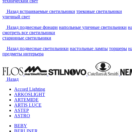
технический свет
Назад
встраиваемые светильники
трековые светильники
уличный свет
Назад
подвесные фонари
напольные уличные светильники
н
смотреть
все светильники
старинные светильники
Назад
подвесные светильники
настольные лампы
торшеры
н
предметы интерьера
Назад
Accord Lighting
ARKOSLIGHT
ARTEMIDE
ARTIS LUCE
ASTEP
ASTRO
BEBY
BERLINER