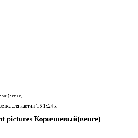
евый(венге)
ht pictures Коричневый(венге)