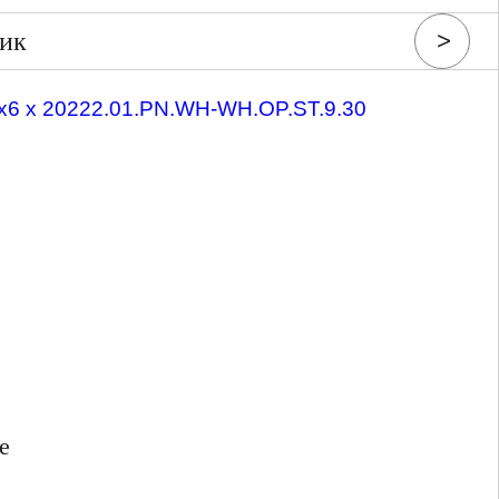
ник
e