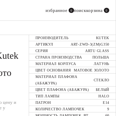
все бренды
избранное
поиск
корзина
0
0
смотреть все бренды
ПРОИЗВОДИТЕЛЬ
KUTEK
АРТИКУЛ
ART-ZWD-3(ZM)G350
СЕРИЯ
ARTU GLASS
Kutek
СТРАНА ПРОИЗВОДСТВА
ПОЛЬША
МАТЕРИАЛ КОРПУСА
ЛАТУНЬ
ото
ЦВЕТ ОСНОВАНИЯ
МАТОВОЕ ЗОЛОТО
МАТЕРИАЛ ПЛАФОНА
СТЕКЛО
(АБАЖУРА)
ЦВЕТ ПЛАФОНА (АБАЖУРА)
БЕЛЫЙ
ТИП ЛАМПЫ
HALO
ю цену и
ПАТРОН
E14
е у
КОЛИЧЕСТВО ЛАМПОЧЕК
9
МОЩНОСТЬ ЛАМПОЧЕК, ВТ
60