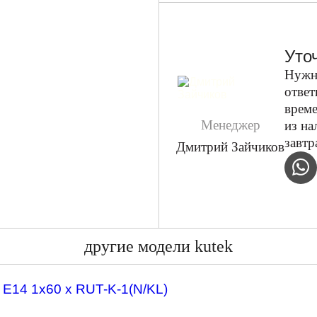
Уто
Нужн
ответ
време
Менеджер
из на
завтр
Дмитрий Зайчиков
другие модели kutek