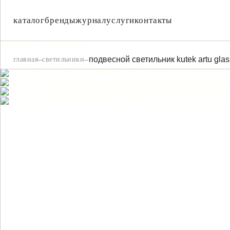
IL FANALE
COVALI
каталог
бренды
журнал
услуги
контакты
IL PARALUME MA
string(20) "светильник"
–
–
подвесной светильник kutek artu gla
главная
светильники