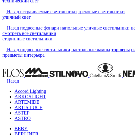
технический свет
Назад
встраиваемые светильники
трековые светильники
уличный свет
Назад
подвесные фонари
напольные уличные светильники
н
смотреть
все светильники
старинные светильники
Назад
подвесные светильники
настольные лампы
торшеры
н
предметы интерьера
Назад
Accord Lighting
ARKOSLIGHT
ARTEMIDE
ARTIS LUCE
ASTEP
ASTRO
BEBY
BERLINER