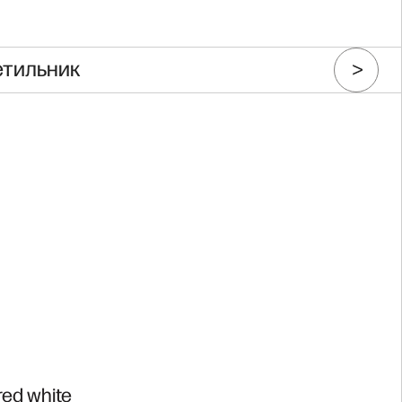
етильник
ed white