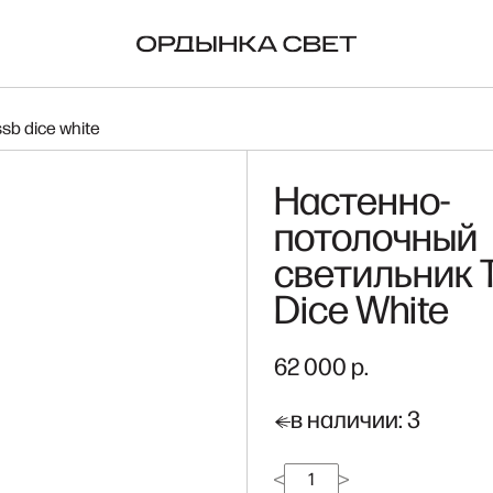
ORIGINAL BTC
NA
b dice white
Настенно-
потолочный
светильник 
Dice White
62 000 р.
в наличии: 3