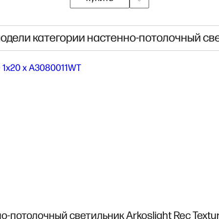
модели категории настенно-потолочный св
о-потолочный светильник Arkoslight Rec Textur