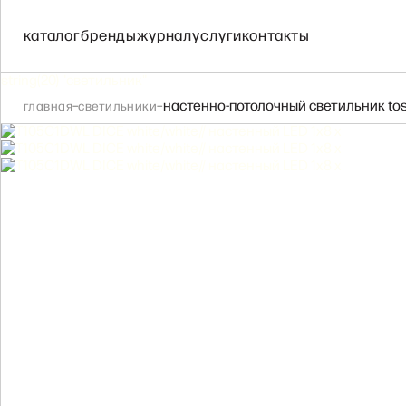
IL FANALE
COVALI
каталог
бренды
журнал
услуги
контакты
IL PARALUME MARI
string(20) "светильник"
–
–
настенно-потолочный светильник toss
главная
светильники