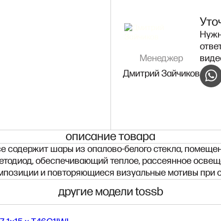
Уто
Нужн
отве
Менеджер
виде
Дмитрий Зайчиков
описание товара
 содержит шары из опалово-белого стекла, помещенн
етодиод, обеспечивающий теплое, рассеянное освеще
омпозиции и повторяющиеся визуальные мотивы при с
другие модели tossb