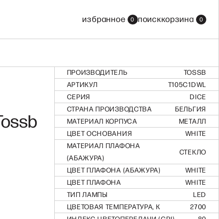
все бренды
избранное
поиск
корзина
0
0
смотреть все бренды
ПРОИЗВОДИТЕЛЬ
TOSSB
АРТИКУЛ
T105C1DWL
СЕРИЯ
DICE
СТРАНА ПРОИЗВОДСТВА
БЕЛЬГИЯ
Tossb
МАТЕРИАЛ КОРПУСА
МЕТАЛЛ
ЦВЕТ ОСНОВАНИЯ
WHITE
МАТЕРИАЛ ПЛАФОНА
СТЕКЛО
(АБАЖУРА)
ЦВЕТ ПЛАФОНА (АБАЖУРА)
WHITE
ЦВЕТ ПЛАФОНА
WHITE
ТИП ЛАМПЫ
LED
ЦВЕТОВАЯ ТЕМПЕРАТУРА, К
2700