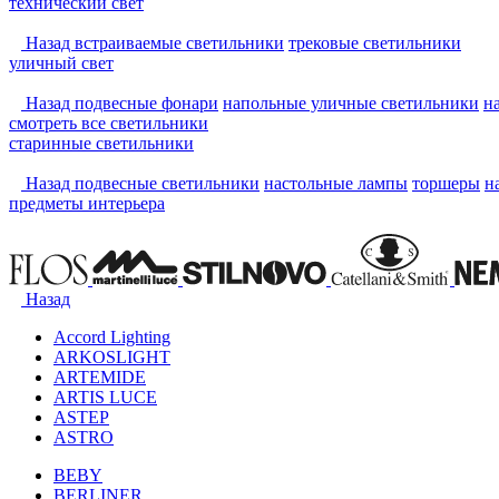
технический свет
Назад
встраиваемые светильники
трековые светильники
уличный свет
Назад
подвесные фонари
напольные уличные светильники
н
смотреть
все светильники
старинные светильники
Назад
подвесные светильники
настольные лампы
торшеры
н
предметы интерьера
Назад
Accord Lighting
ARKOSLIGHT
ARTEMIDE
ARTIS LUCE
ASTEP
ASTRO
BEBY
BERLINER