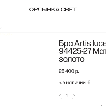
ORIGINAL BTC
NA
о
Бра Artis luc
94425-27 Ма
золото
28 400 р.
в наличии: 6