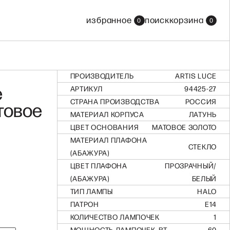
все бренды
избранное
поиск
корзина
0
0
смотреть все бренды
ПРОИЗВОДИТЕЛЬ
ARTIS LUCE
e
АРТИКУЛ
94425-27
СТРАНА ПРОИЗВОДСТВА
РОССИЯ
товое
МАТЕРИАЛ КОРПУСА
ЛАТУНЬ
ЦВЕТ ОСНОВАНИЯ
МАТОВОЕ ЗОЛОТО
МАТЕРИАЛ ПЛАФОНА
СТЕКЛО
(АБАЖУРА)
ЦВЕТ ПЛАФОНА
ПРОЗРАЧНЫЙ/
(АБАЖУРА)
БЕЛЫЙ
ТИП ЛАМПЫ
HALO
ПАТРОН
E14
КОЛИЧЕСТВО ЛАМПОЧЕК
1