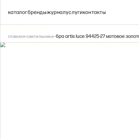
IL FANALE
COVALI
каталог
бренды
журнал
услуги
контакты
IL PARALUME MARI
string(20) "светильник"
–
–
бра artis luce 94425-27 матовое золот
главная
светильники