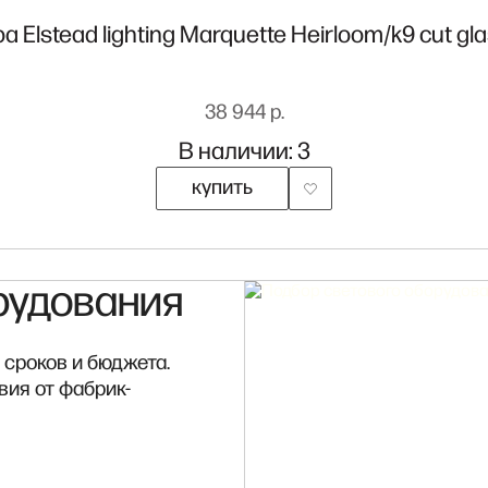
а Elstead lighting Marquette Heirloom/k9 cut gl
38 944 р.
В наличии: 3
купить
рудования
 сроков и бюджета.
вия от фабрик-