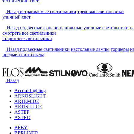
технический свет
Назад
встраиваемые светильники
трековые светильники
уличный свет
Назад
подвесные фонари
напольные уличные светильники
н
смотреть
все светильники
старинные светильники
Назад
подвесные светильники
настольные лампы
торшеры
н
предметы интерьера
Назад
Accord Lighting
ARKOSLIGHT
ARTEMIDE
ARTIS LUCE
ASTEP
ASTRO
BEBY
BERLINER