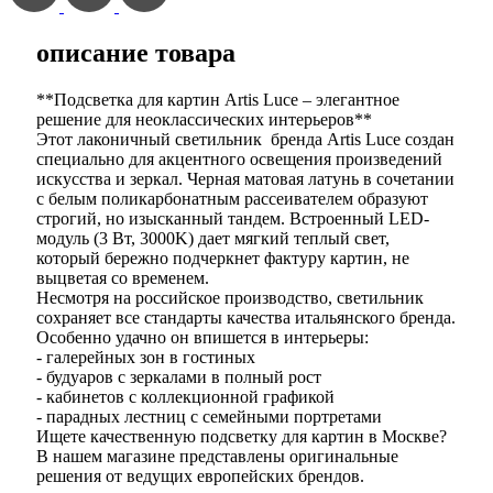
описание товара
**Подсветка для картин Artis Luce – элегантное
решение для неоклассических интерьеров**
Этот лаконичный светильник бренда Artis Luce создан
специально для акцентного освещения произведений
искусства и зеркал. Черная матовая латунь в сочетании
с белым поликарбонатным рассеивателем образуют
строгий, но изысканный тандем. Встроенный LED-
модуль (3 Вт, 3000K) дает мягкий теплый свет,
который бережно подчеркнет фактуру картин, не
выцветая со временем.
Несмотря на российское производство, светильник
сохраняет все стандарты качества итальянского бренда.
Особенно удачно он впишется в интерьеры:
- галерейных зон в гостиных
- будуаров с зеркалами в полный рост
- кабинетов с коллекционной графикой
- парадных лестниц с семейными портретами
Ищете качественную подсветку для картин в Москве?
В нашем магазине представлены оригинальные
решения от ведущих европейских брендов.