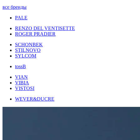
все бренды
PALE
RENZO DEL VENTISETTE
ROGER PRADIER
SCHONBEK
STILNOVO
SYLCOM
tossB
VIAN
VIBIA
VISTOSI
WEVER&DUCRE