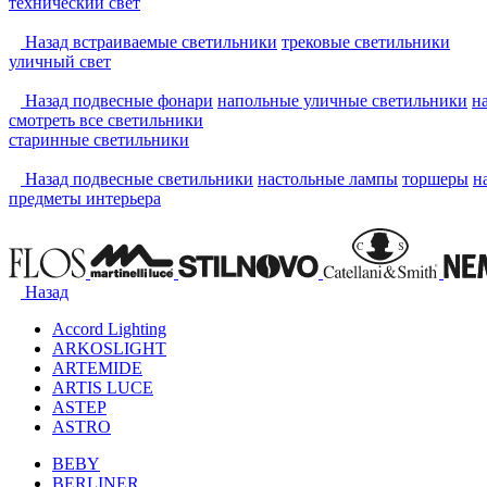
технический свет
Назад
встраиваемые светильники
трековые светильники
уличный свет
Назад
подвесные фонари
напольные уличные светильники
н
смотреть
все светильники
старинные светильники
Назад
подвесные светильники
настольные лампы
торшеры
н
предметы интерьера
Назад
Accord Lighting
ARKOSLIGHT
ARTEMIDE
ARTIS LUCE
ASTEP
ASTRO
BEBY
BERLINER