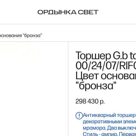
ORIGINAL BTC
NA
т основания "бронза"
Торшер G.b ta
00/24/07/RIF
Цвет основа
"бронза"
298 430 р.
Антикварный торшер
декоративными элем
мрамора. Два выключ
Стиль - ампир. Перва