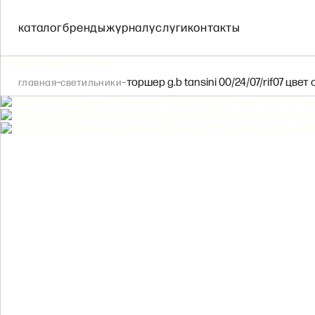
IL FANALE
COVALI
каталог
бренды
журнал
услуги
контакты
IL PARALUME MARI
string(20) "светильник"
–
–
торшер g.b tansini 00/24/07/rif07 цве
главная
светильники