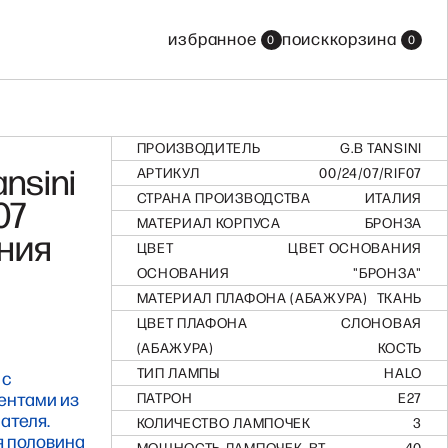
все бренды
избранное
поиск
корзина
0
0
смотреть все бренды
ПРОИЗВОДИТЕЛЬ
G.B TANSINI
nsini
АРТИКУЛ
00/24/07/RIF07
СТРАНА ПРОИЗВОДСТВА
ИТАЛИЯ
07
МАТЕРИАЛ КОРПУСА
БРОНЗА
ния
ЦВЕТ
ЦВЕТ ОСНОВАНИЯ
ОСНОВАНИЯ
"БРОНЗА"
МАТЕРИАЛ ПЛАФОНА (АБАЖУРА)
ТКАНЬ
ЦВЕТ ПЛАФОНА
СЛОНОВАЯ
(АБАЖУРА)
КОСТЬ
ТИП ЛАМПЫ
HALO
 с
ентами из
ПАТРОН
Е27
ателя.
КОЛИЧЕСТВО ЛАМПОЧЕК
3
я половина