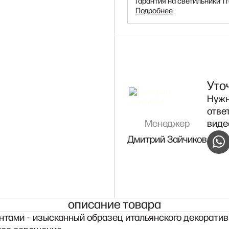
Гарантия на светильники 1 г
Подробнее
Уто
Нужн
отве
Менеджер
виде
Дмитрий Зайчиков
описание товара
ами – изысканный образец итальянского декоративн