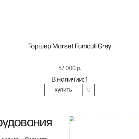
Торшер Marset Funiculí Grey
57 000 р.
В наличии: 1
купить
рудования