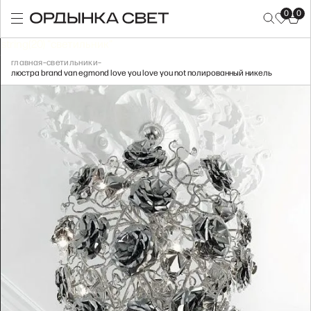
0
0
string(20) "светильник"
главная
–
светильники
–
люстра brand van egmond love you love you not полированный никель