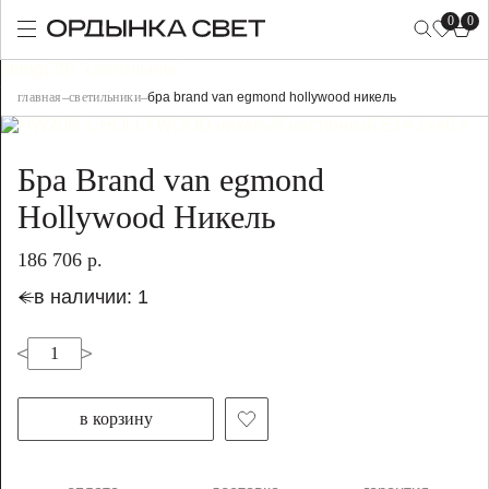
0
0
string(20) "светильник"
главная
–
светильники
–
бра brand van egmond hollywood никель
Бра Brand van egmond
Hollywood Никель
186 706 р.
в наличии: 1
в корзину