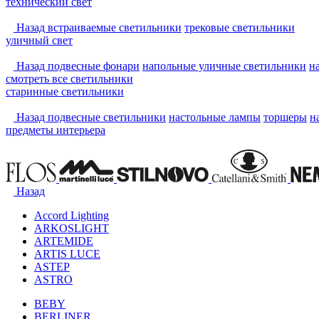
технический свет
Назад
встраиваемые светильники
трековые светильники
уличный свет
Назад
подвесные фонари
напольные уличные светильники
н
смотреть
все светильники
старинные светильники
Назад
подвесные светильники
настольные лампы
торшеры
н
предметы интерьера
Назад
Accord Lighting
ARKOSLIGHT
ARTEMIDE
ARTIS LUCE
ASTEP
ASTRO
BEBY
BERLINER